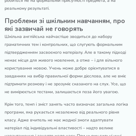
робиться не на формальній присутності предмета, а на
реальному результаті.
Проблеми зі шкільним навчанням, про
які зазвичай не говорять
Шкільна англійська найчастіше зводиться до набору
граматичних тем і контрольних, що слугують формальним
підтвердженням засвоєного матеріалу. Але в такому підході
немає місця для живого мовлення, а отже – і для вільного
користування мовою. Учень може добре орієнтуватися в
завданнях на вибір правильної форми дієслова, але не вміє
підтримати розмову і не зрозуміє сказаного на слух. Усе, що
не вимірюється тестами, залишається поза його увагою.
Крім того, темп і зміст занять часто визначає загальна логіка
програми, яка рухається незалежно від реального рівня
класу. Адже вчитель не має жодної змоги адаптувати
матеріал під індивідуальні властивості – надто велике
навантаження і занадто мало часу. При цьому сильні учні