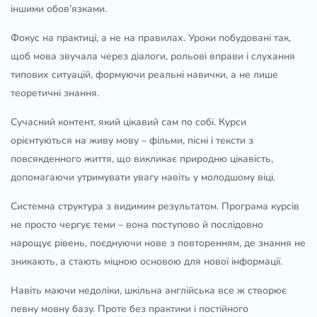
іншими обов’язками.
Фокус на практиці, а не на правилах. Уроки побудовані так,
щоб мова звучала через діалоги, рольові вправи і слухання
типових ситуацій, формуючи реальні навички, а не лише
теоретичні знання.
Сучасний контент, який цікавий сам по собі. Курси
орієнтуються на живу мову – фільми, пісні і тексти з
повсякденного життя, що викликає природню цікавість,
допомагаючи утримувати увагу навіть у молодшому віці.
Системна структура з видимим результатом. Програма курсів
не просто чергує теми – вона поступово й послідовно
нарощує рівень, поєднуючи нове з повторенням, де знання не
зникають, а стають міцною основою для нової інформації.
Навіть маючи недоліки, шкільна англійська все ж створює
певну мовну базу. Проте без практики і постійного