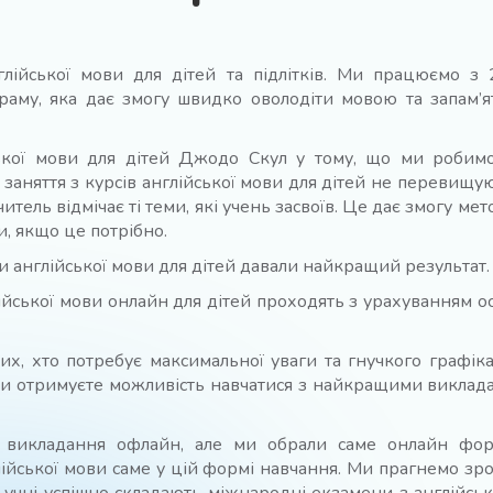
глійської мови для дітей та підлітків. Ми працюємо з
раму, яка дає змогу швидко оволодіти мовою та запам’ят
ської мови для дітей Джодо Скул у тому, що ми робимо
 заняття з курсів англійської мови для дітей не перевищу
читель відмічає ті теми, які учень засвоїв. Це дає змогу 
и, якщо це потрібно.
и англійської мови для дітей давали найкращий результат.
лійської мови онлайн для дітей проходять з урахуванням 
х, хто потребує максимальної уваги та гнучкого графік
, ви отримуєте можливість навчатися з найкращими виклад
д викладання офлайн, але ми обрали саме онлайн фор
ійської мови саме у цій формі навчання. Ми прагнемо з