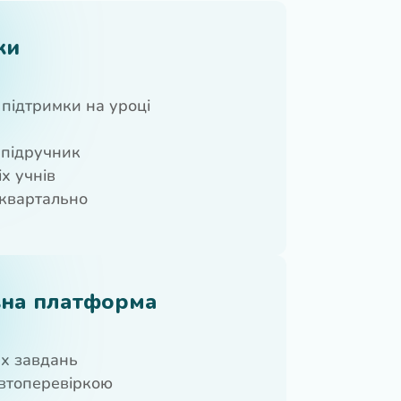
ки
підтримки на уроці
 підручник
х учнів
оквартально
вна платформа
их завдань
автоперевіркою