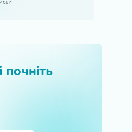
 мови
 почніть