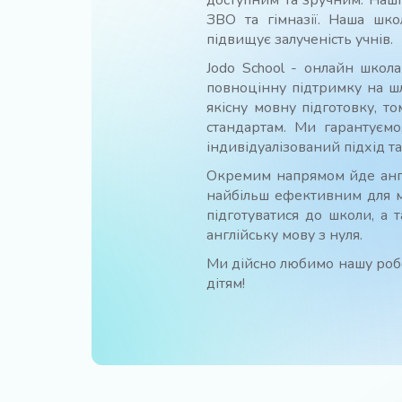
доступним та зручним. Наші
ЗВО та гімназії. Наша шко
підвищує залученість учнів.
Jodo School - онлайн школа
повноцінну підтримку на шл
якісну мовну підготовку, т
стандартам. Ми гарантуємо
індивідуалізований підхід т
Окремим напрямом йде англі
найбільш ефективним для м
підготуватися до школи, а 
англійську мову з нуля.
Ми дійсно любимо нашу робо
дітям!