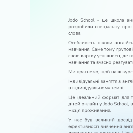
Jodo School - це школа ан
розробили спеціальну прог
слова.
Особливість школи англій
навчання. Саме тому групові
свою картку успішності, де в
навчання та вчасно реагуват
Ми прагнемо, щоб наші курс
Індивідуальні заняття з анг
в індивідуальному темпі.
Це ідеальний формат для ти
дітей онлайн у Jodo School
місця проживання.
У нас був великий досві
ефективності вивчення англ