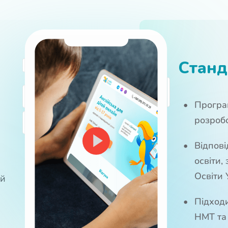
Станд
Програ
розроб
Відпові
освіти,
Освіти 
ий
Підходи
НМТ та