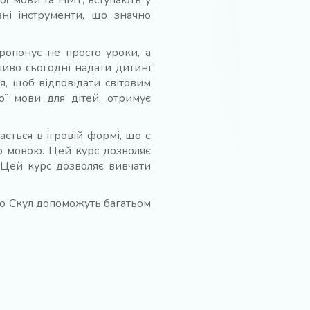
ої мови та НМТ, вступають у
вні інструменти, що значно
пропонує не просто уроки, а
ливо сьогодні надати дитині
я, щоб відповідати світовим
ої мови для дітей, отримує
ється в ігровій формі, що є
ю мовою. Цей курс дозволяє
. Цей курс дозволяє вивчати
до Скул допоможуть багатьом