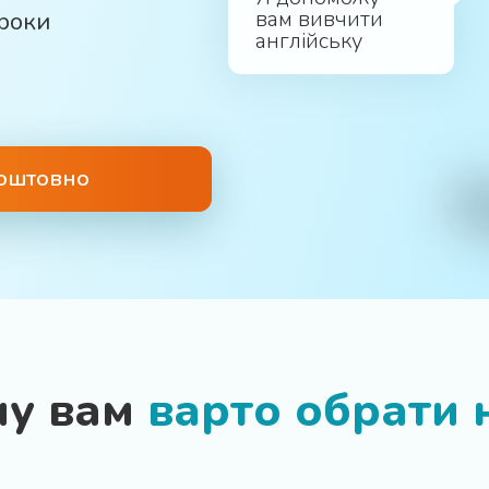
вам вивчити
роки
англійську
коштовно
му вам
варто обрати 