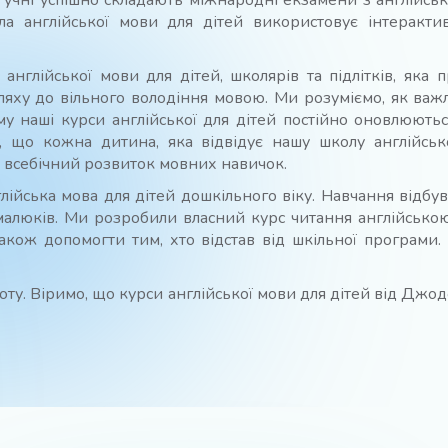
 учні успішно складають міжнародні екзамени з англійськ
ла англійської мови для дітей використовує інтеракти
 англійської мови для дітей, школярів та підлітків, яка 
яху до вільного володіння мовою. Ми розуміємо, як важ
ому наші курси англійської для дітей постійно оновлюютьс
, що кожна дитина, яка відвідує нашу школу англійськ
а всебічний розвиток мовних навичок.
йська мова для дітей дошкільного віку. Навчання відбува
алюків. Ми розробили власний курс читання англійсько
також допомогти тим, хто відстав від шкільної програми
ту. Віримо, що курси англійської мови для дітей від Джо