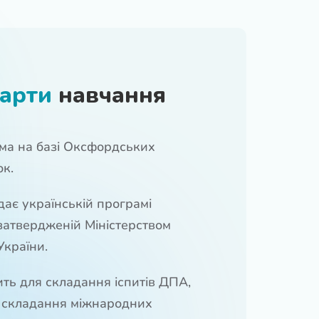
арти
навчання
ма на базі Оксфордських
ок.
дає українській програмі
 затвердженій Міністерством
України.
ть для складання іспитів ДПА,
 складання міжнародних