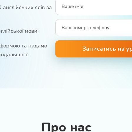
 англійських слів за
глійської мови;
тформою та надамо
Записатись на у
подальшого
Про нас