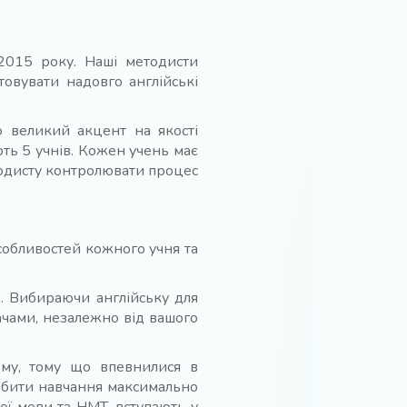
 2015 року. Наші методисти
овувати надовго англійські
 великий акцент на якості
ють 5 учнів. Кожен учень має
методисту контролювати процес
особливостей кожного учня та
а. Вибираючи англійську для
ачами, незалежно від вашого
му, тому що впевнилися в
робити навчання максимально