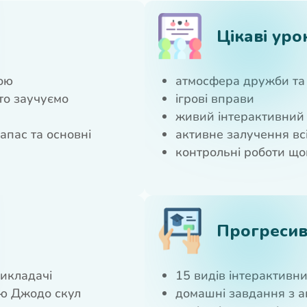
Цікаві уро
кою
атмосфера дружби та 
то заучуємо
ігрові вправи
живий інтерактивний
апас та основні
активне залучення всі
контрольні роботи щ
Прогреси
викладачі
15 видів інтерактивн
ю Джодо скул
домашні завдання з 