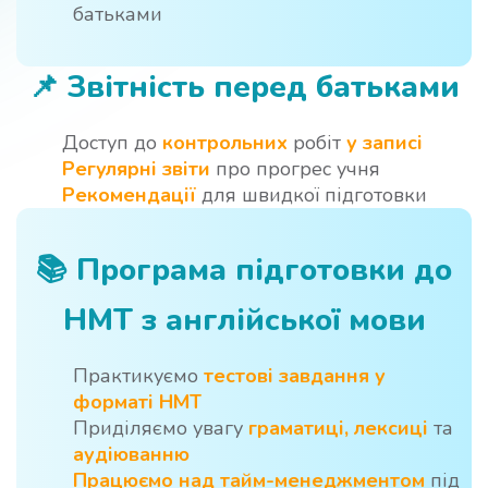
батьками
📌
Звітність перед батьками
Доступ до
контрольних
робіт
у записі
Регулярні звіти
про прогрес учня
Рекомендації
для швидкої підготовки
📚
Програма підготовки до
НМТ з англійської мови
Практикуємо
тестові завдання у
форматі НМТ
Приділяємо увагу
граматиці, лексиці
та
аудіюванню
Працюємо над тайм-менеджментом
під