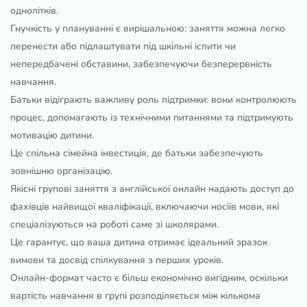
однолітків.
Гнучкість у плануванні є вирішальною: заняття можна легко
перенести або підлаштувати під шкільні іспити чи
непередбачені обставини, забезпечуючи безперервність
навчання.
Батьки відіграють важливу роль підтримки: вони контролюють
процес, допомагають із технічними питаннями та підтримують
мотивацію дитини.
Це спільна сімейна інвестиція, де батьки забезпечують
зовнішню організацію.
Якісні групові заняття з англійської онлайн надають доступ до
фахівців найвищої кваліфікації, включаючи носіїв мови, які
спеціалізуються на роботі саме зі школярами.
Це гарантує, що ваша дитина отримає ідеальний зразок
вимови та досвід спілкування з перших уроків.
Онлайн-формат часто є більш економічно вигідним, оскільки
вартість навчання в групі розподіляється між кількома