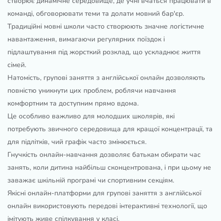
створює динамічне середовище, де учні вчаться працювати в
команді, обговорювати теми та долати мовний бар'єр.
Традиційні мовні школи часто створюють значне логістичне
навантаження, вимагаючи регулярних поїздок і
підлаштування під жорсткий розклад, що ускладнює життя
сімей.
Натомість, групові заняття з англійської онлайн дозволяють
повністю уникнути цих проблем, роблячи навчання
комфортним та доступним прямо вдома.
Це особливо важливо для молодших школярів, які
потребують звичного середовища для кращої концентрації, та
для підлітків, чий графік часто змінюється.
Гнучкість онлайн-навчання дозволяє батькам обирати час
занять, коли дитина найбільш сконцентрована, і при цьому не
заважає шкільній програмі чи спортивним секціям.
Якісні онлайн-платформи для групові заняття з англійської
онлайн використовують передові інтерактивні технології, що
імітують живе спілкування у класі.