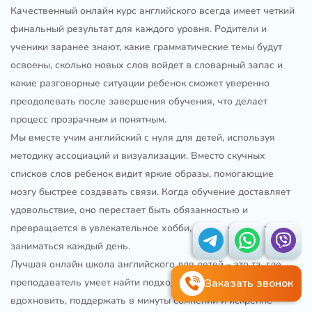
Качественный онлайн курс английского всегда имеет четкий
финальный результат для каждого уровня. Родители и
ученики заранее знают, какие грамматические темы будут
освоены, сколько новых слов войдет в словарный запас и
какие разговорные ситуации ребенок сможет уверенно
преодолевать после завершения обучения, что делает
процесс прозрачным и понятным.
Мы вместе учим английский с нуля для детей, используя
методику ассоциаций и визуализации. Вместо скучных
списков слов ребенок видит яркие образы, помогающие
мозгу быстрее создавать связи. Когда обучение доставляет
удовольствие, оно перестает быть обязанностью и
превращается в увлекательное хобби, которым хочется
заниматься каждый день.
Лучшая онлайн школа английского для детей – это та, где
преподаватель умеет найти подход к каждому сердцу. Умение
Заказать звонок
вдохновить, поддержать в минуты сомнений и искренне