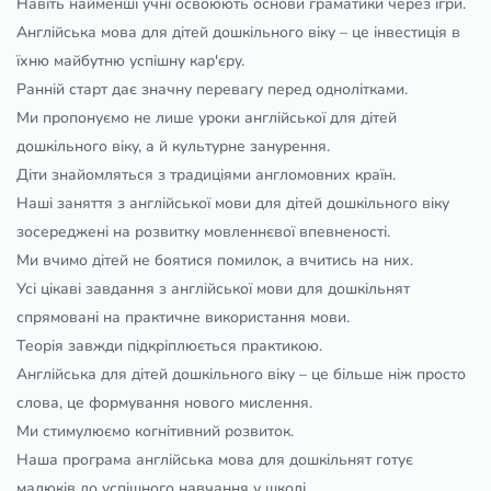
Навіть найменші учні освоюють основи граматики через ігри.
Англійська мова для дітей дошкільного віку – це інвестиція в
їхню майбутню успішну кар'єру.
Ранній старт дає значну перевагу перед однолітками.
Ми пропонуємо не лише уроки англійської для дітей
дошкільного віку, а й культурне занурення.
Діти знайомляться з традиціями англомовних країн.
Наші заняття з англійської мови для дітей дошкільного віку
зосереджені на розвитку мовленнєвої впевненості.
Ми вчимо дітей не боятися помилок, а вчитись на них.
Усі цікаві завдання з англійської мови для дошкільнят
спрямовані на практичне використання мови.
Теорія завжди підкріплюється практикою.
Англійська для дітей дошкільного віку – це більше ніж просто
слова, це формування нового мислення.
Ми стимулюємо когнітивний розвиток.
Наша програма англійська мова для дошкільнят готує
малюків до успішного навчання у школі.