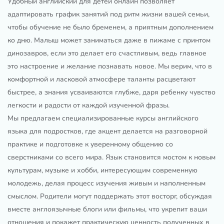
Удобный английский для детей онлайн позволяет
адаптировать график занятий под ритм жизни вашей семьи,
чтобы обучение не было бременем, а приятным дополнением
ко дню. Малыш может заниматься даже в пижаме с принтом
динозавров, если это делает его счастливым, ведь главное
это настроение и желание познавать новое. Мы верим, что в
комфортной и ласковой атмосфере таланты расцветают
быстрее, а знания усваиваются глубже, даря ребенку чувство
легкости и радости от каждой изученной фразы.
Мы предлагаем специализированные курсы английского
языка для подростков, где акцент делается на разговорной
практике и подготовке к уверенному общению со
сверстниками со всего мира. Язык становится мостом к новым
культурам, музыке и хобби, интересующим современную
молодежь, делая процесс изучения живым и наполненным
смыслом. Родители могут поддержать этот восторг, обсуждая
вместе англоязычные блоги или фильмы, что укрепит ваши
отношения и покажет практическую ценность полученных в