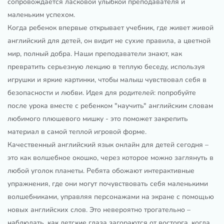
сопровождается ласковой улыбкой преподавателя и
маленьким успехом.
Когда ребенок впервые открывает учебник, где живет живой
английский для детей, он видит не сухие правила, а цветной
мир, полный добра. Наши преподаватели знают, как
превратить серьезную лекцию в теплую беседу, используя
игрушки и яркие картинки, чтобы малыш чувствовал себя в
безопасности и любви. Идея для родителей: попробуйте
после урока вместе с ребенком "научить" английским словам
любимого плюшевого мишку - это поможет закрепить
материал в самой теплой игровой форме.
Качественный английский язык онлайн для детей сегодня –
это как волшебное окошко, через которое можно заглянуть в
любой уголок планеты. Ребята обожают интерактивные
упражнения, где они могут почувствовать себя маленькими
волшебниками, управляя персонажами на экране с помощью
новых английских слов. Это невероятно трогательно –
наблюдать, как детские глаза загораются от восторга, когда