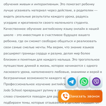
обучения живым и интерактивным. Это помогает ребенку
лучше усваивать материал через действие, а родителям —
видеть реальные результаты каждого урока, радуясь
усердию и креативности своего маленького студента.
Качественное обучение английскому языку онлайн в нашей
школе - это инвестиция в счастливое будущее вашего
ребенка, где он сможет свободно общаться и реализовать
свои самые смелые мечты. Мы верим, что знание языков
расширяет границы сердца и разума, делая мир более
близким и понятным для каждого малыша. Это трогательное
путешествие длиной в жизнь, которое начинается с одного
ласкового урока, наполненного любовью, знаниями и верой в
безграничные возможности каждого маленького человека.
Профессиональное изучение английского языка для детей в
Jodo School превращает рутину в праздник, где каждое новое
Заказать звонок
слово становится поводом для радости и гордости. Мы
подбираем темы, которые отзываются в детских сердцах: от