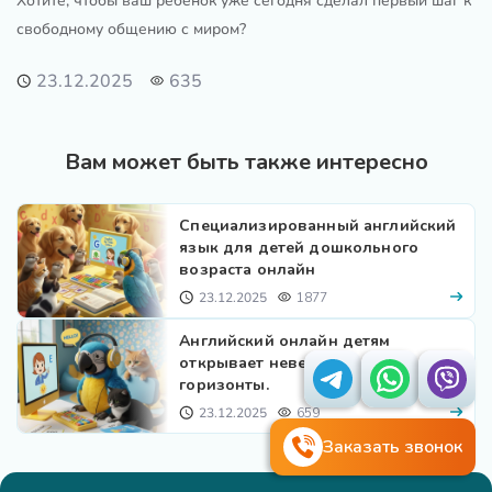
Хотите, чтобы ваш ребенок уже сегодня сделал первый шаг к
свободному общению с миром?
23.12.2025
635
Вам может быть также интересно
Специализированный английский
язык для детей дошкольного
возраста онлайн
23.12.2025
1877
Английский онлайн детям
открывает невероятные
горизонты.
23.12.2025
659
Заказать звонок